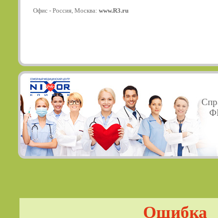
Офис - Россия, Москва:
www.R3.ru
Спр
ФГ
Ошибка